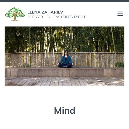
Aller
au
ELENA ZAHARIEV
Ouvri
RETISSER LES LIENS CORPS-ESPRIT
contenu
le
menu
Mind