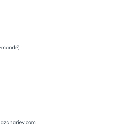
demandé) :
nazahariev.com